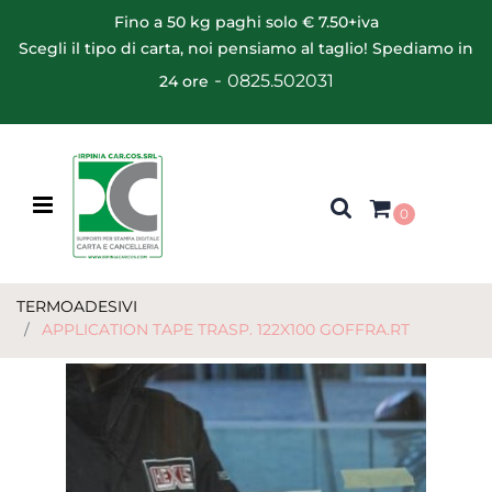
Fino a 50 kg paghi solo € 7.50+iva
Scegli il tipo di carta, noi pensiamo al taglio! Spediamo in
-
0825.502031
24 ore
Open menu
0
TERMOADESIVI
APPLICATION TAPE TRASP. 122X100 GOFFRA.RT