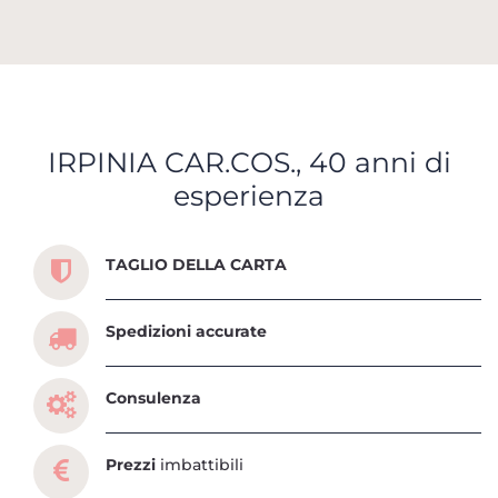
IRPINIA CAR.COS., 40 anni di
esperienza
Scopri tutti i servizi che ti abbiamo dedicato
TAGLIO DELLA CARTA
Spedizioni accurate
Consulenza
Prezzi
imbattibili