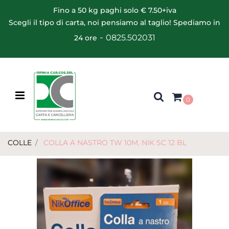
Fino a 50 kg paghi solo € 7.50+iva
Scegli il tipo di carta, noi pensiamo al taglio! Spediamo in
-
0825.502031
24 ore
Open menu
0
COLLE
COLLA A NASTRO TW 10M. NIK SC 12 BL