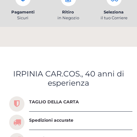
Pagamenti
Ritiro
Seleziona
Sicuri
in Negozio
il tuo Corriere
IRPINIA CAR.COS., 40 anni di
esperienza
Scopri tutti i servizi che ti abbiamo dedicato
TAGLIO DELLA CARTA
Spedizioni accurate