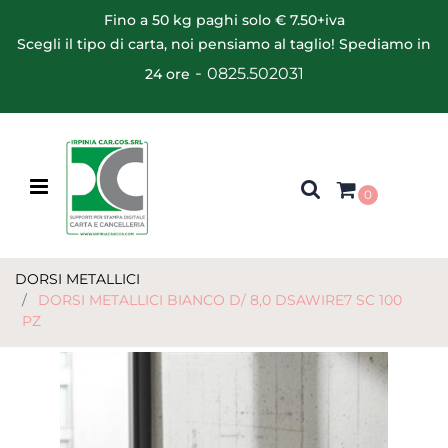
Fino a 50 kg paghi solo € 7.50+iva
Scegli il tipo di carta, noi pensiamo al taglio! Spediamo in
-
0825.502031
24 ore
Open menu
0
DORSI METALLICI
DORSI METALLICI BIANCO D/ 8,0 DSAWIRE7 SC 100
PZ