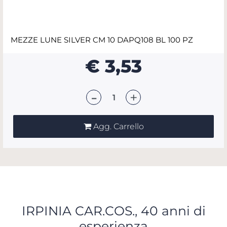
MEZZE LUNE SILVER CM 10 DAPQ108 BL 100 PZ
€ 3,53
Quantità
Agg. Carrello
IRPINIA CAR.COS., 40 anni di
esperienza