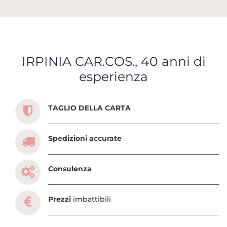
IRPINIA CAR.COS., 40 anni di
esperienza
Scopri tutti i servizi che ti abbiamo dedicato
TAGLIO DELLA CARTA
Spedizioni accurate
Consulenza
Prezzi
imbattibili