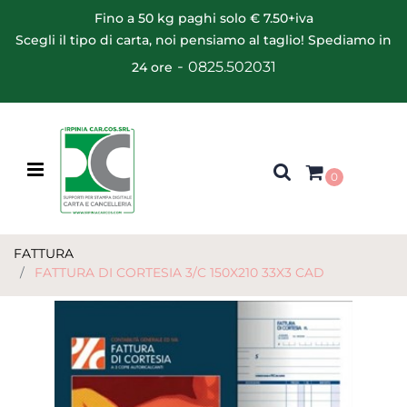
Fino a 50 kg paghi solo € 7.50+iva
Scegli il tipo di carta, noi pensiamo al taglio! Spediamo in
-
0825.502031
24 ore
Open menu
0
FATTURA
FATTURA DI CORTESIA 3/C 150X210 33X3 CAD