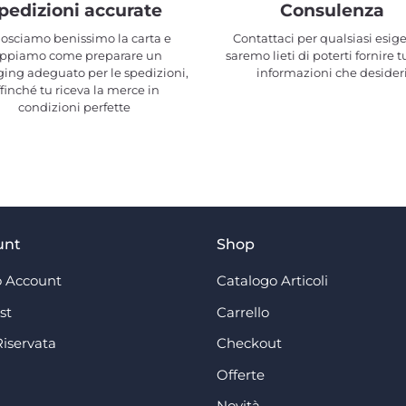
pedizioni accurate
Consulenza
osciamo benissimo la carta e
Contattaci per qualsiasi esig
ppiamo come preparare un
saremo lieti di poterti fornire t
ing adeguato per le spedizioni,
informazioni che desider
ffinché tu riceva la merce in
condizioni perfette
unt
Shop
 Account
Catalogo Articoli
st
Carrello
Riservata
Checkout
Offerte
Novità