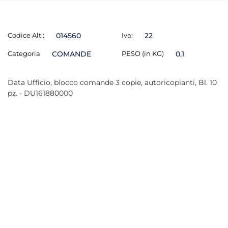
Codice Alt.:
014560
Iva:
22
Categoria
COMANDE
PESO (in KG)
0,1
Data Ufficio, blocco comande 3 copie, autoricopianti, Bl. 10
pz. - DU161880000