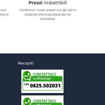
Prezzi
imbattibili
enza,
Confronta i nostri prezzi con gli altri e
utte le
scoprirai che acquistare da noi
i
conviene!
Recapiti