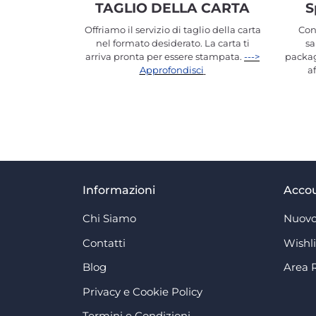
TAGLIO DELLA CARTA
S
Offriamo il servizio di taglio della carta
Con
nel formato desiderato. La carta ti
sa
arriva pronta per essere stampata.
--->
packag
Approfondisci
a
Informazioni
Acco
Chi Siamo
Nuovo
Contatti
Wishli
Blog
Area 
Privacy e Cookie Policy
Termini e Condizioni