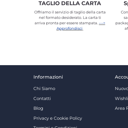
TAGLIO DELLA CARTA
S
Offriamo il servizio di taglio della carta
Con
nel formato desiderato. La carta ti
sa
arriva pronta per essere stampata.
--->
packag
Approfondisci
a
Informazioni
Acco
Chi Siamo
Nuovo
Contatti
Wishli
Blog
Area 
Privacy e Cookie Policy
Termini e Condizioni