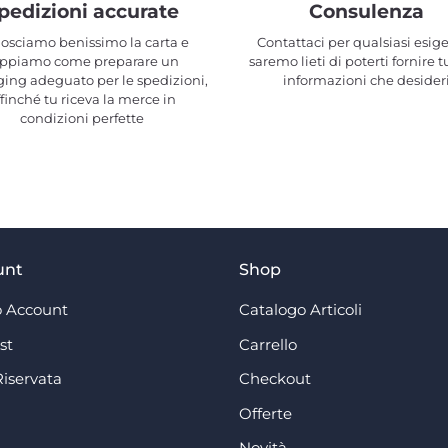
pedizioni accurate
Consulenza
osciamo benissimo la carta e
Contattaci per qualsiasi esig
ppiamo come preparare un
saremo lieti di poterti fornire t
ing adeguato per le spedizioni,
informazioni che desider
ffinché tu riceva la merce in
condizioni perfette
unt
Shop
 Account
Catalogo Articoli
st
Carrello
Riservata
Checkout
Offerte
Novità