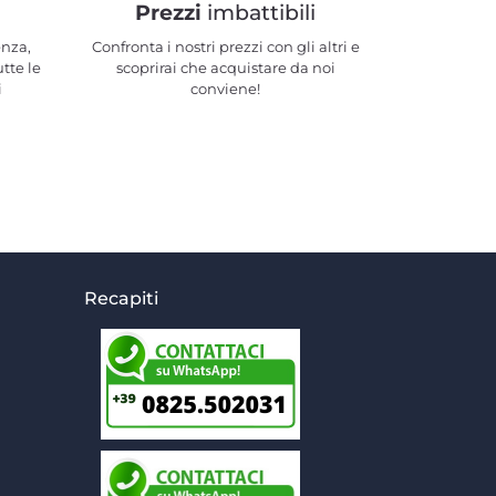
Prezzi
imbattibili
enza,
Confronta i nostri prezzi con gli altri e
utte le
scoprirai che acquistare da noi
i
conviene!
Recapiti